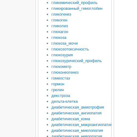
гликемический_профиль
гликированный_гемоглобин
гликогенез
гликоген
гликолиз
глюкагон
глюкоза
глюкоза_мочи
глюкозотоксичность
глюкозурия
глюкозурический_профиль
глюкометр
глюконеогенез
гомеостаз
гормон
грелин
декстроза
дельта-клетка
диабетическая_амиотрофия
диабетическая_ангиопатия
диабетическая_кома
диабетическая_макроангиопатия
диабетическая_миелопатия
диабетическая_невропатия