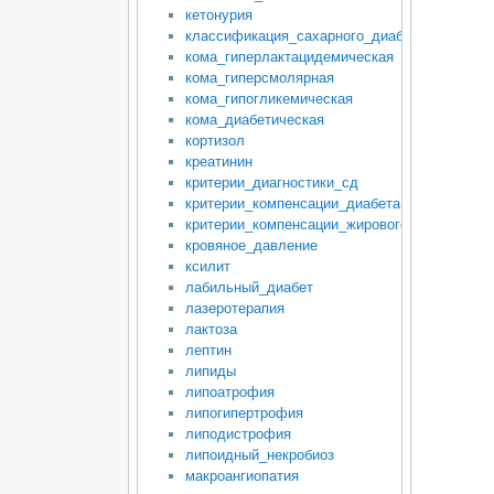
кетонурия
классификация_сахарного_диабета
кома_гиперлактацидемическая
кома_гиперсмолярная
кома_гипогликемическая
кома_диабетическая
кортизол
креатинин
критерии_диагностики_сд
критерии_компенсации_диабета
критерии_компенсации_жирового_обмена
кровяное_давление
ксилит
лабильный_диабет
лазеротерапия
лактоза
лептин
липиды
липоатрофия
липогипертрофия
липодистрофия
липоидный_некробиоз
макроангиопатия