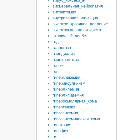
вирус_коксаки_в4
висцеральная_нейропатия
витректомия
внутривенная_инъекция
высокое_кровяное_давление
высокоуглеводная_диета
вторичный_диабет
гад
галактоза
гемодиализ
гемохроматоз
геном
ген
гипергликемия
гиперинсулинизм
гиперлипемия
гиперлипидемия
гиперосмолярная_кома
гипертензия
гипогликемия
гипогликемическая_кома
гипотония
гипофиз
ги