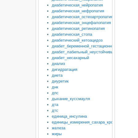
диабетическая_нейропатия
диабетическая_нефропатия
диабетическая_остеоартропатия
диабетическая_энцефалопатия
диабетическая_ретинопатия
диабетическая_стопа
диабетический_кетоацидоз
диабет_беременной_гестационный_диабет
диабет_лабильный_неустойчивый
диабет_несахарный
диализ
дигидратация
диета
диуретик
днк
дпс
дыхание_куссмауля
дта
дтс
единица_инсулина
единицы_измерения_сахара_крови
железа
жиры