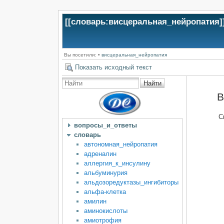
[[
словарь:висцеральная_нейропатия
]
Вы посетили:
•
висцеральная_нейропатия
Показать исходный текст
Найти
В
С
вопросы_и_ответы
словарь
автономная_нейропатия
адреналин
аллергия_к_инсулину
альбуминурия
альдозоредуктазы_ингибиторы
альфа-клетка
амилин
аминокислоты
амиотрофия