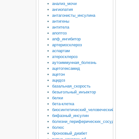
анализ_мочи
ангиопатия
антагонисты_инсулина
антигены
антитела
апоптоз
апф_ингибитор
артериосклероз
аспартам
атеросклероз
аутоиммунная_болезнь
ацетогексамид
ацетон
ацидоз
базальная_скорость
безыгольный_инъектор
белки
бета-клетка
биосинтетический_человеческий_инсулин
бифазный_инсулин
болезни_периферических_сосудов
болюс
бронзовый_диабет