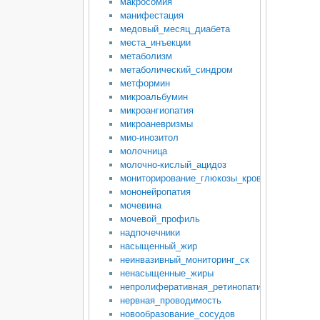
макросомия
манифестация
медовый_месяц_диабета
места_инъекции
метаболизм
метаболический_синдром
метформин
микроальбумин
микроангиопатия
микроаневризмы
мио-инозитол
молочница
молочно-кислый_ацидоз
мониторирование_глюкозы_крови
мононейропатия
мочевина
мочевой_профиль
надпочечники
насыщенный_жир
неинвазивный_мониторинг_ск
ненасыщенные_жиры
непролиферативная_ретинопатия
нервная_проводимость
новообразование_сосудов