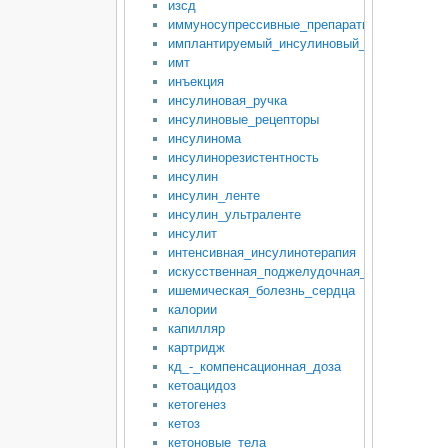
изсд
иммуносупрессивные_препараты
имплантируемый_инсулиновый_насос
имт
инъекция
инсулиновая_ручка
инсулиновые_рецепторы
инсулинома
инсулинорезистентность
инсулин
инсулин_ленте
инсулин_ультраленте
инсулит
интенсивная_инсулинотерапия
искусственная_поджелудочная_железа
ишемическая_болезнь_сердца
калории
капилляр
картридж
кд_-_компенсационная_доза
кетоацидоз
кетогенез
кетоз
кетоновые_тела